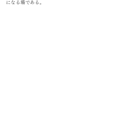
になる場である。
私は声や音をつくりたいのではない。
生命が剥き出しになり、空間を揺ら
し、そこにいる身体へ余波を刻むと
き、
世界は微細に、しかし、確実に再編さ
れはじめる。
私は、世界が変化を受け入れざるを得
なくなるほどの生命強度を生成し、
その生命が侵入し、新しい世界が胎動
しはじめる瞬間に立ち会うために作品
をつくっている。
その生成は同時に、私自身の身体OSを